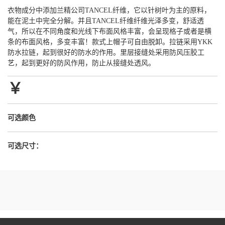
衣物成分中添加兰精公司TANCEL纤维，它以针树叶为主的原料，
能在泥土中完全分解。并且TANCEL纤维纤维光泽多变，舒适透
气，所以在不同角度和光线下布面风格丰富，会呈现格子或者是横
条的布面风格，多变丰富！款式上帽子可自由脱卸。拉链采用YKK
防水拉链，起到很好的防水的作用。里层接缝处采用防风压胶工
艺，起到更好的防风作用，防止从接缝处透风。
￥
可选颜色
可选尺寸：