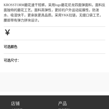
KROSSTORM磨花速干短裤，采用logo磨花尼龙四面弹面料，面料反
面独特的磨花工艺。面料高弹性，更好的户外运动延展性，防泼
水、吸湿快干，更亲肤更具品质。采用YKK拉链，无缝口袋工艺，
腰部带有弹力拼块设计。
￥
可选颜色
可选尺寸：
店铺
产品